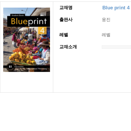
Blue print 4
교재명
출판사
웅진
레벨
레벨
교재소개