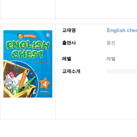
English ches
교재명
출판사
웅진
레벨
레벨
교재소개