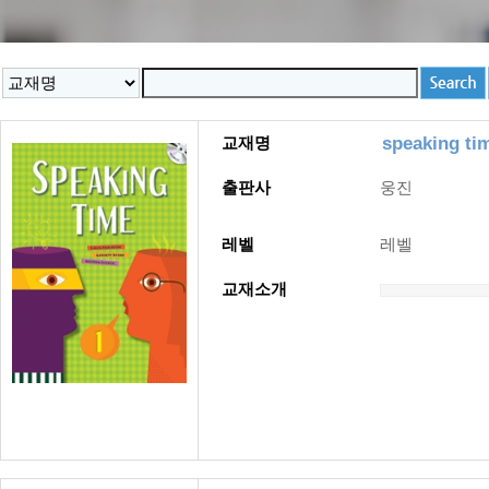
speaking ti
교재명
출판사
웅진
레벨
레벨
교재소개